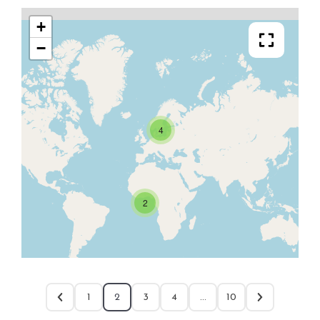
+
−
4
2
1
2
3
4
…
10