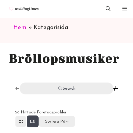
Hoppa
M
till
innehåll
Hem
»
Kategorisida
Bröllopsmusiker
Search
58
Hittade Företagsprofiler
Sortera På