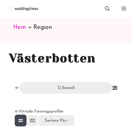
Hoppa
M
till
innehåll
Hem
»
Region
Västerbotten
Search
4
Hittade Företagsprofiler
Sortera På