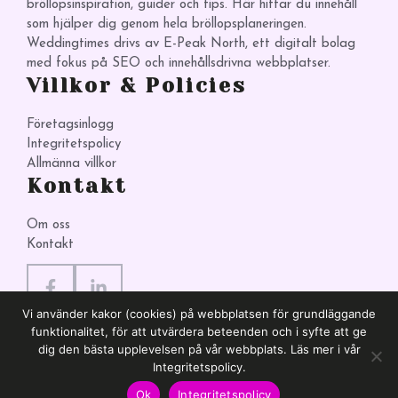
bröllopsinspiration, guider och tips. Här hittar du innehåll
som hjälper dig genom hela bröllopsplaneringen.
Weddingtimes drivs av E-Peak North, ett digitalt bolag
med fokus på SEO och innehållsdrivna webbplatser.
Villkor & Policies
Företagsinlogg
Integritetspolicy
Allmänna villkor
Kontakt
Om oss
Kontakt
Vi använder kakor (cookies) på webbplatsen för grundläggande
funktionalitet, för att utvärdera beteenden och i syfte att ge
dig den bästa upplevelsen på vår webbplats. Läs mer i vår
Integritetspolicy.
© 2026 Weddingtimes. Allt och ändå mer om bröllop.
Ok
Integritetspolicy