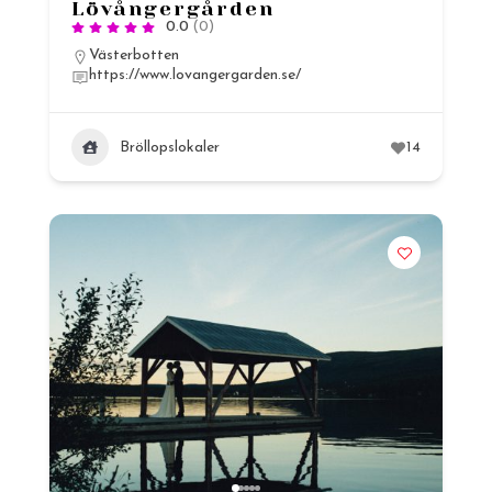
Lövångergården
0.0
(0)
Västerbotten
https://www.lovangergarden.se/
Bröllopslokaler
14