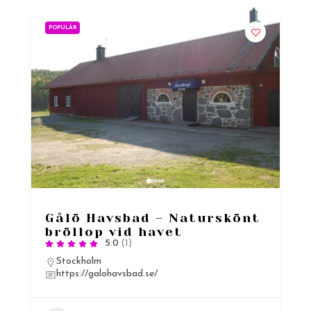
POPULÄR
Gålö Havsbad – Naturskönt
bröllop vid havet
5.0
(1)
Stockholm
https://galohavsbad.se/