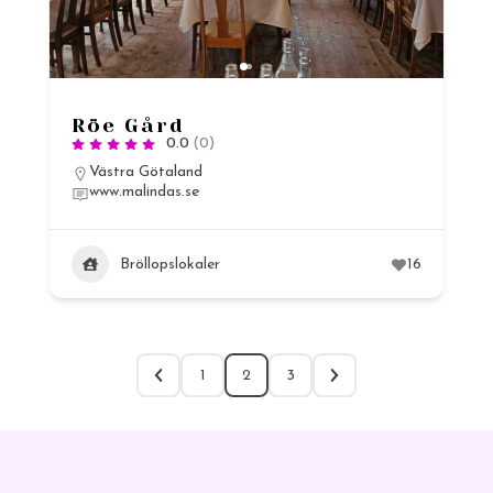
Röe Gård
0.0
(0)
Västra Götaland
www.malindas.se
Bröllopslokaler
16
1
2
3