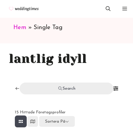
Hoppa
M
till
innehåll
Hem
»
Single Tag
lantlig idyll
Search
15
Hittade Företagsprofiler
Sortera På