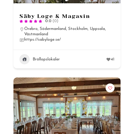
Säby Loge & Magasin
0.0
(0)
Örebro
,
Södermanland
,
Stockholm
,
Uppsala
,
Västmanland
https://sabyloge.se/
Bröllopslokaler
41