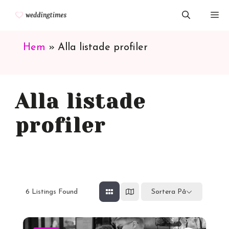
Hoppa
M
till
innehåll
Hem
»
Alla listade profiler
Alla listade
profiler
6
Listings Found
Sortera På