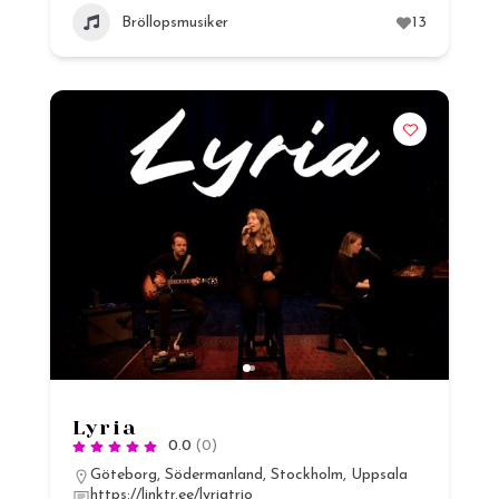
Bröllopsmusiker
13
Lyria
0.0
(0)
Göteborg
,
Södermanland
,
Stockholm
,
Uppsala
https://linktr.ee/lyriatrio