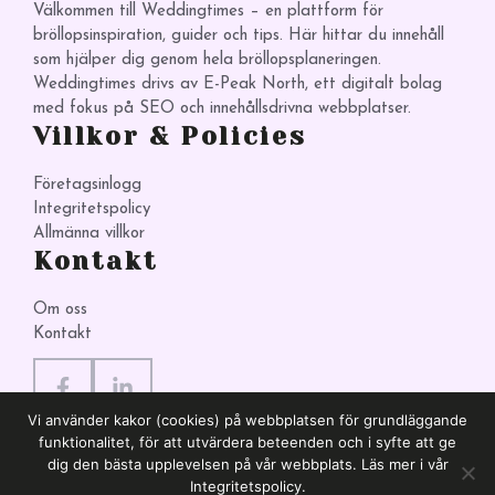
Välkommen till Weddingtimes – en plattform för
bröllopsinspiration, guider och tips. Här hittar du innehåll
som hjälper dig genom hela bröllopsplaneringen.
Weddingtimes drivs av E-Peak North, ett digitalt bolag
med fokus på SEO och innehållsdrivna webbplatser.
Villkor & Policies
Företagsinlogg
Integritetspolicy
Allmänna villkor
Kontakt
Om oss
Kontakt
Vi använder kakor (cookies) på webbplatsen för grundläggande
funktionalitet, för att utvärdera beteenden och i syfte att ge
dig den bästa upplevelsen på vår webbplats. Läs mer i vår
Integritetspolicy.