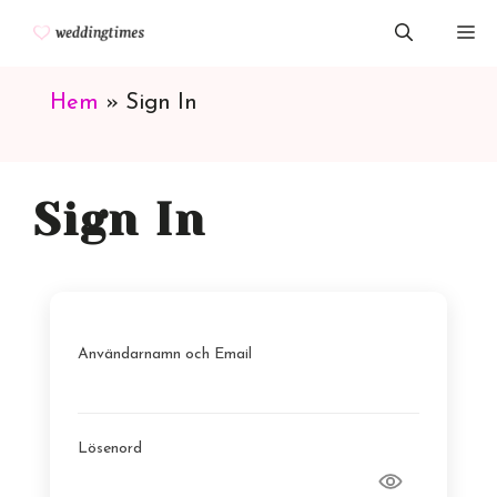
Hoppa
M
till
innehåll
Hem
»
Sign In
Sign In
Användarnamn och Email
Lösenord