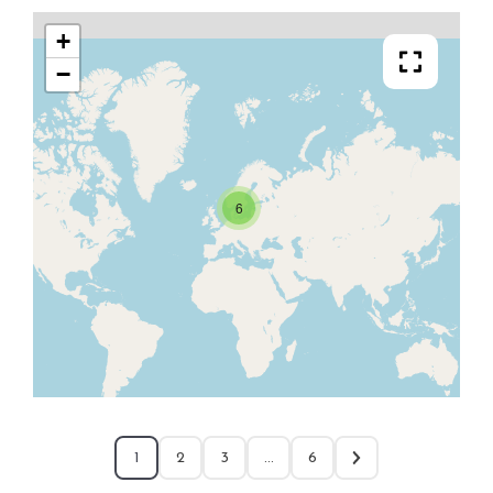
+
−
6
1
2
3
…
6