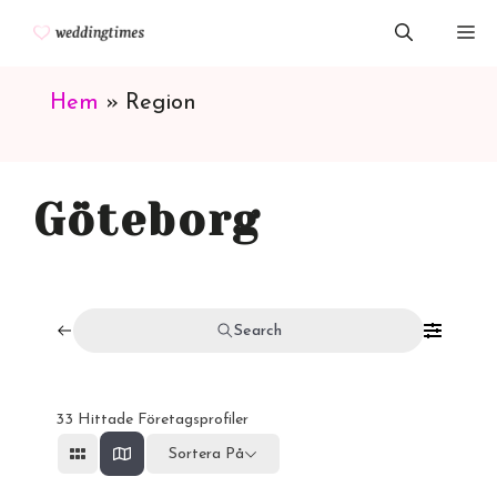
Hoppa
M
till
innehåll
Hem
»
Region
Göteborg
Search
33
Hittade Företagsprofiler
Sortera På