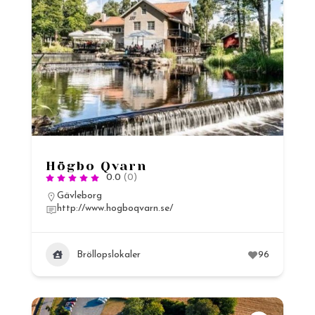
Högbo Qvarn
0.0
(0)
Gävleborg
http://www.hogboqvarn.se/
Bröllopslokaler
96