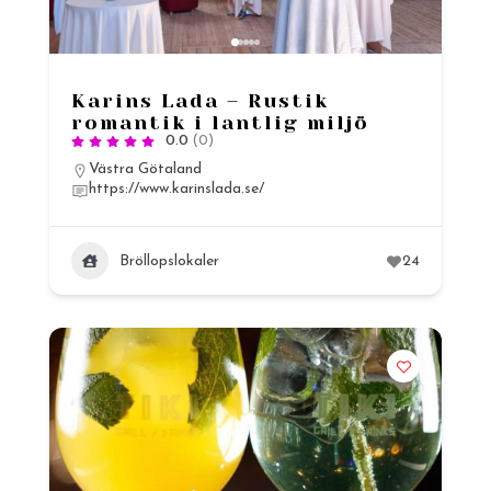
Karins Lada – Rustik
romantik i lantlig miljö
0.0
(0)
Västra Götaland
https://www.karinslada.se/
Bröllopslokaler
24