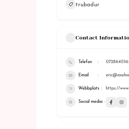
trubadur
Contact Informati
Telefon
072864056
Email
eric@axelno
Webbplats
https://www
Social media