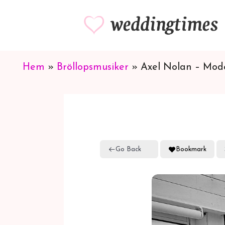
Hoppa
till
innehåll
Hem
»
Bröllopsmusiker
»
Axel Nolan – Mode
Go Back
Bookmark