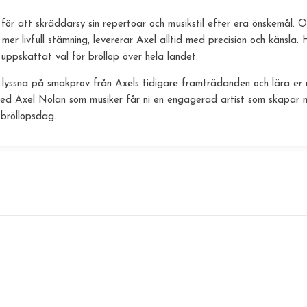
för att skräddarsy sin repertoar och musikstil efter era önskemål. 
en mer livfull stämning, levererar Axel alltid med precision och känsla
 uppskattat val för bröllop över hela landet.
 lyssna på smakprov från Axels tidigare framträdanden och lära er m
Med Axel Nolan som musiker får ni en engagerad artist som skapar m
 bröllopsdag.