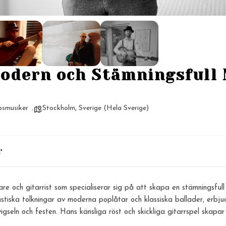
Modern och Stämningsfull 
psmusiker
Stockholm
,
Sverige (Hela Sverige)
r
re och gitarrist som specialiserar sig på att skapa en stämningsful
stiska tolkningar av moderna poplåtar och klassiska ballader, erbju
seln och festen. Hans känsliga röst och skickliga gitarrspel skapar