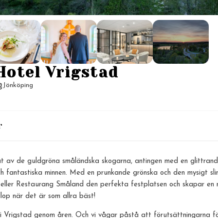
Hotel Vrigstad
Jönköping
r
tat av de guldgröna småländska skogarna, antingen med en glittran
 och fantastiska minnen. Med en prunkande grönska och den mysigt s
n eller Restaurang Småland den perfekta festplatsen och skapar en 
lop när det är som allra bäst!
 i Vrigstad genom åren. Och vi vågar påstå att förutsättningarna f