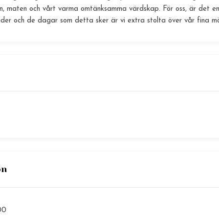
n, maten och vårt varma omtänksamma värdskap. För oss, är det en 
tider och de dagar som detta sker är vi extra stolta över vår fina mö
on
00