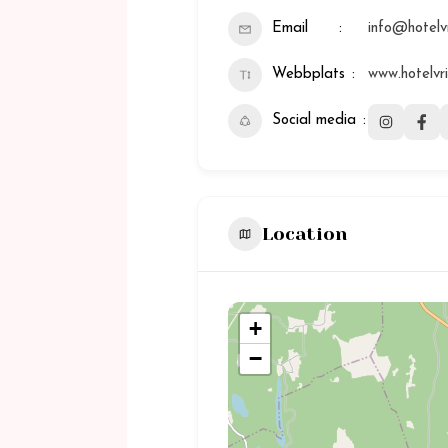
Email
info@hotelv
Webbplats
www.hotelvr
Social media
Location
+
−