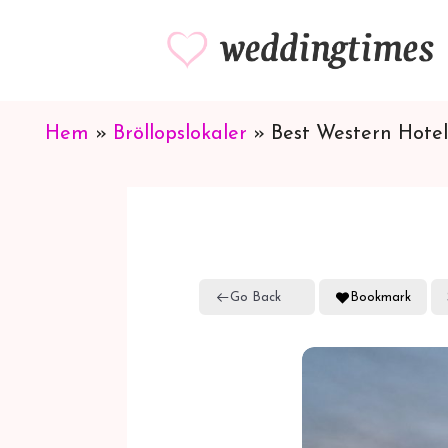
Hoppa
till
innehåll
Hem
»
Bröllopslokaler
»
Best Western Hotel
Go Back
Bookmark