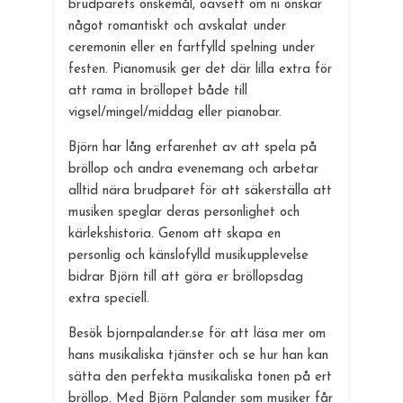
brudparets önskemål, oavsett om ni önskar
något romantiskt och avskalat under
ceremonin eller en fartfylld spelning under
festen. Pianomusik ger det där lilla extra för
att rama in bröllopet både till
vigsel/mingel/middag eller pianobar.
Björn har lång erfarenhet av att spela på
bröllop och andra evenemang och arbetar
alltid nära brudparet för att säkerställa att
musiken speglar deras personlighet och
kärlekshistoria. Genom att skapa en
personlig och känslofylld musikupplevelse
bidrar Björn till att göra er bröllopsdag
extra speciell.
Besök bjornpalander.se för att läsa mer om
hans musikaliska tjänster och se hur han kan
sätta den perfekta musikaliska tonen på ert
bröllop. Med Björn Palander som musiker får