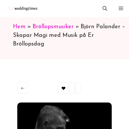
Hoppa
M
till
innehåll
Hem
»
Bröllopsmusiker
»
Björn Palander –
Skapar Magi med Musik på Er
Bröllopsdag