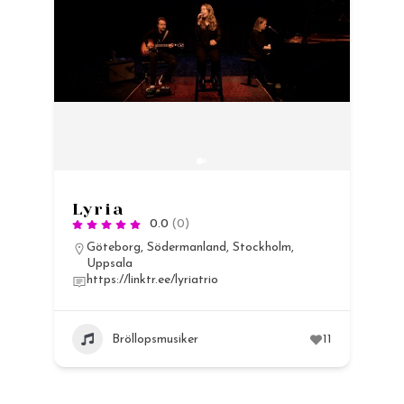
Lyria
0.0
(0)
Göteborg
,
Södermanland
,
Stockholm
,
Uppsala
https://linktr.ee/lyriatrio
13
Bröllopsmusiker
11