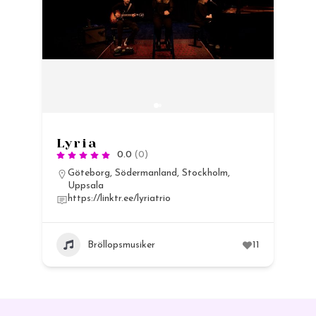
Lyria
0.0
(0)
Göteborg
,
Södermanland
,
Stockholm
,
Uppsala
https://linktr.ee/lyriatrio
13
Bröllopsmusiker
11