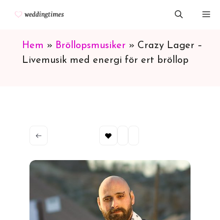
Hoppa
M
till
innehåll
Hem
»
Bröllopsmusiker
»
Crazy Lager –
Livemusik med energi för ert bröllop