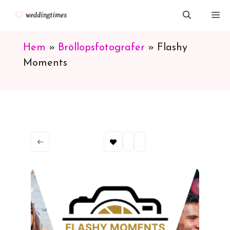
Hoppa
M
till
innehåll
Hem
»
Bröllopsfotografer
»
Flashy
Moments