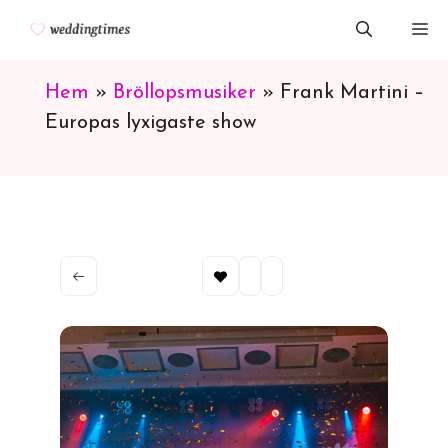
Hoppa
M
till
innehåll
Hem
»
Bröllopsmusiker
»
Frank Martini –
Europas lyxigaste show