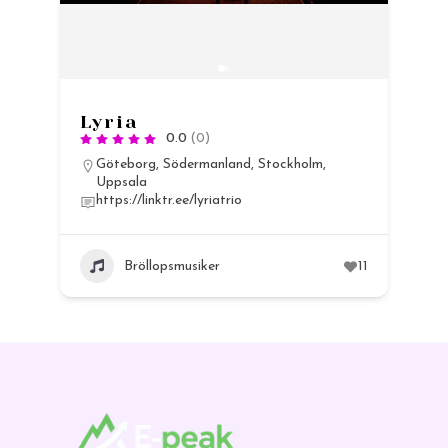
Lyria
0.0
(0)
Göteborg
,
Södermanland
,
Stockholm
,
Uppsala
https://linktr.ee/lyriatrio
13
Bröllopsmusiker
11