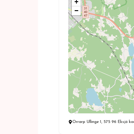
+
−
Orrarp Ullinge 1, 575 96 Eksjö k