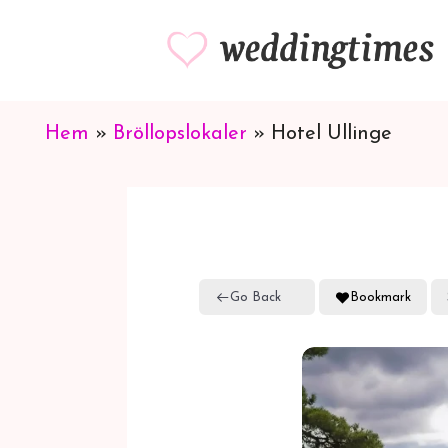
Hoppa
till
innehåll
Hem
»
Bröllopslokaler
»
Hotel Ullinge
Go Back
Bookmark