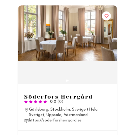
Söderfors Herrgård
0.0
(0)
Gävleborg
,
Stockholm
,
Sverige (Hela
Sverige)
,
Uppsala
,
Västmanland
https://soderforsherrgard.se