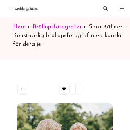
Hoppa
M
till
innehåll
Hem
»
Bröllopsfotografer
»
Sara Källner –
Konstnärlig bröllopsfotograf med känsla
för detaljer