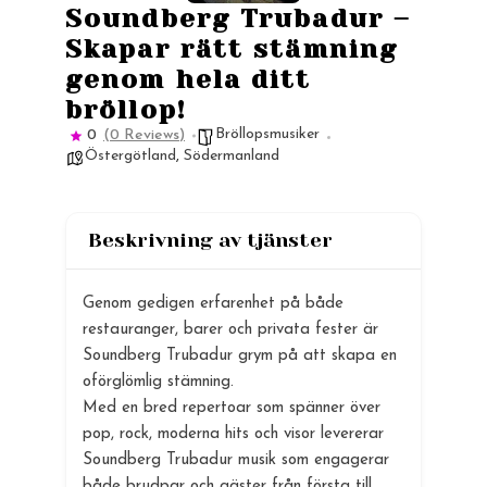
Soundberg Trubadur –
Skapar rätt stämning
genom hela ditt
bröllop!
Bröllopsmusiker
0
(0 Reviews)
Östergötland
,
Södermanland
Beskrivning av tjänster
Genom gedigen erfarenhet på både
restauranger, barer och privata fester är
Soundberg Trubadur grym på att skapa en
oförglömlig stämning.
Med en bred repertoar som spänner över
pop, rock, moderna hits och visor levererar
Soundberg Trubadur musik som engagerar
både brudpar och gäster från första till