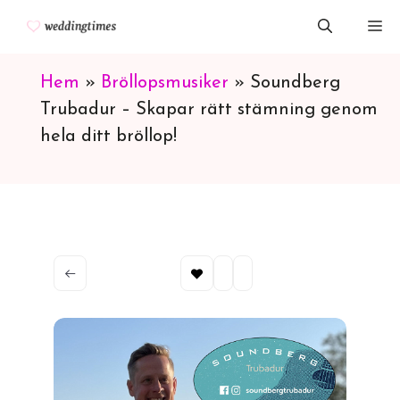
Hoppa
M
till
innehåll
Hem
»
Bröllopsmusiker
»
Soundberg
Trubadur – Skapar rätt stämning genom
hela ditt bröllop!