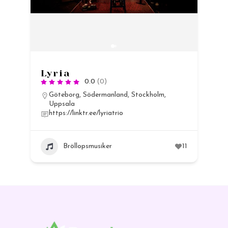
Lyria
0.0
(0)
Göteborg
,
Södermanland
,
Stockholm
,
Uppsala
https://linktr.ee/lyriatrio
13
Bröllopsmusiker
11