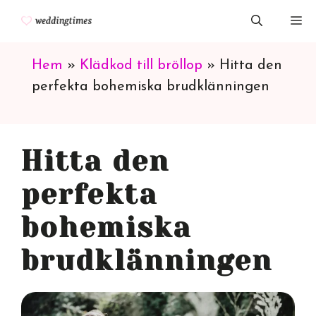
Hoppa
M
till
innehåll
Hem
»
Klädkod till bröllop
»
Hitta den
perfekta bohemiska brudklänningen
Hitta den
perfekta
bohemiska
brudklänningen