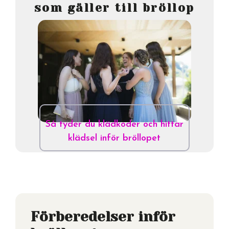
som gäller till bröllop
Så tyder du klädkoder och hittar
klädsel inför bröllopet
Förberedelser inför