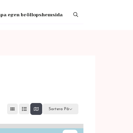
pa egen bröllopshemsida
Sortera På