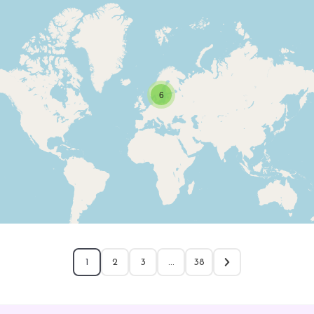
6
1
2
3
…
38