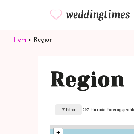
Hoppa
till
innehåll
Hem
»
Region
Region
Filter
227
Hittade Företagsprofil
+