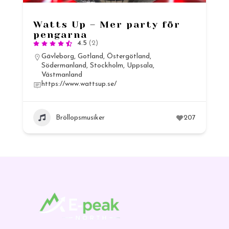
Watts Up – Mer party för
pengarna
4.5
(2)
Gävleborg
,
Gotland
,
Östergötland
,
Södermanland
,
Stockholm
,
Uppsala
,
Västmanland
https://www.wattsup.se/
Bröllopsmusiker
207