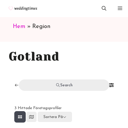
Hoppa
M
till
innehåll
Hem
»
Region
Gotland
Search
3
Hittade Företagsprofiler
Sortera På