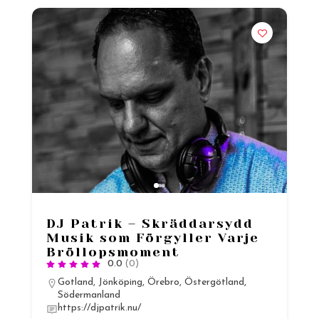
DJ Patrik – Skräddarsydd
Musik som Förgyller Varje
Bröllopsmoment
0.0
(0)
Gotland
,
Jönköping
,
Örebro
,
Östergötland
,
Södermanland
https://djpatrik.nu/