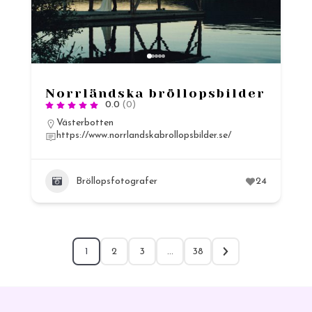
Norrländska bröllopsbilder
0.0
(0)
Västerbotten
https://www.norrlandskabrollopsbilder.se/
Bröllopsfotografer
24
1
2
3
…
38