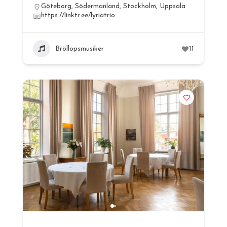
Göteborg
,
Södermanland
,
Stockholm
,
Uppsala
https://linktr.ee/lyriatrio
Bröllopsmusiker
11