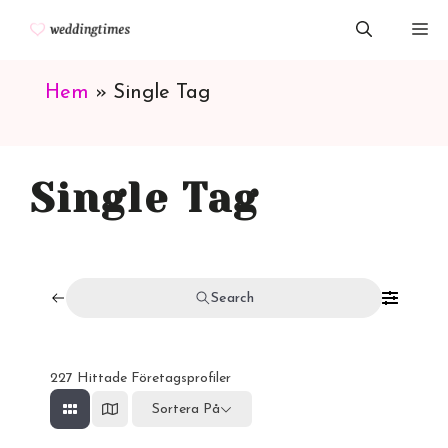
Hoppa
M
till
innehåll
Hem
»
Single Tag
Single Tag
Search
227
Hittade Företagsprofiler
Sortera På